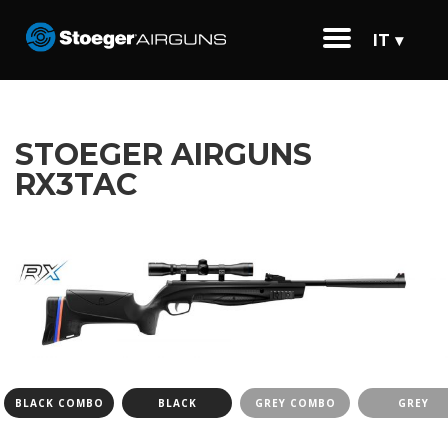
IT ▾
STOEGER AIRGUNS
RX3TAC
BLACK COMBO
BLACK
GREY COMBO
GREY