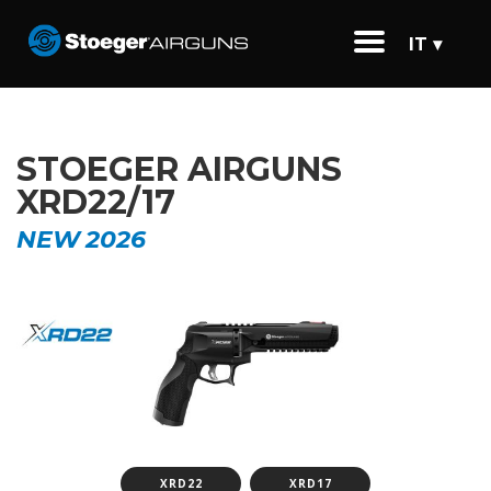
IT ▾
STOEGER AIRGUNS
XRD22/17
NEW 2026
XRD22
XRD17