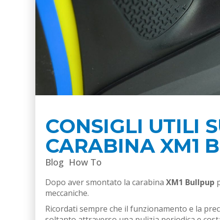
CONSIGLI UTILI
CARABINA XM1 
Blog
How To
Dopo aver smontato la carabina
XM1 Bullpup
p
meccaniche.
Ricordati sempre che il funzionamento e la pr
soltanto attraverso una pulizia periodica e cost