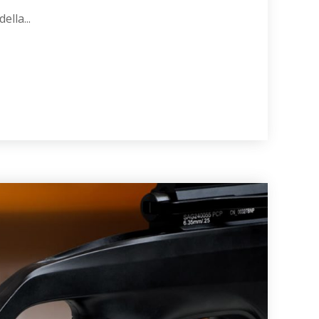
lla...