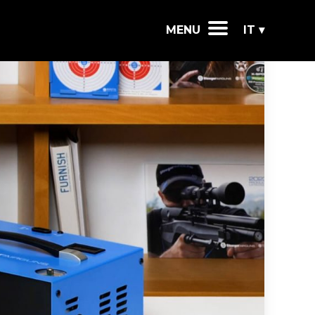
MENU
IT ▾