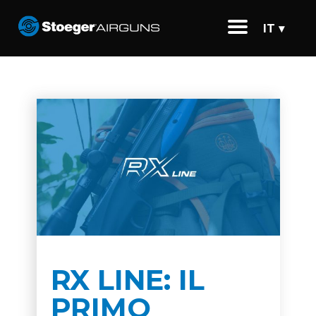
IT ▾
RX LINE: IL
PRIMO