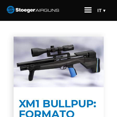
IT ▾
XM1 BULLPUP:
FORMATO