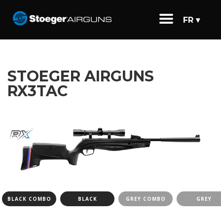
FR ▾
STOEGER AIRGUNS
RX3TAC
BLACK COMBO
BLACK
GREY COMBO
GREY