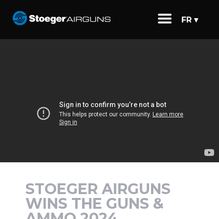
FR ▾
STOEGER AIRGUNS
WINS THE GUNS &
AMMO 2024