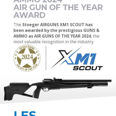
AIR GUN OF THE YEAR
AWARD
The
Stoeger AIRGUNS XM1 SCOUT has
been awarded by the prestigious GUNS &
AMMO as AIR GUNS OF THE YEAR 2024
, the
most valuable recognition in the industry.
LES