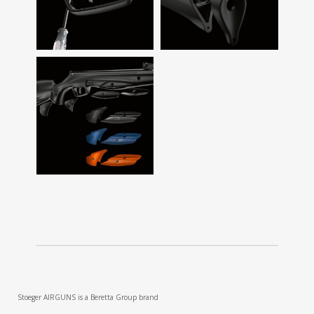
Stoeger AIRGUNS is a Beretta Group brand