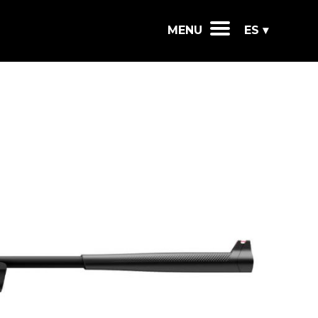
MENU
ES ▾